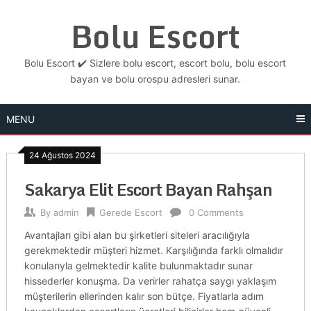
Skip
Bolu Escort
to
content
Bolu Escort ✔️ Sizlere bolu escort, escort bolu, bolu escort
bayan ve bolu orospu adresleri sunar.
MENU
24 Ağustos 2024
Sakarya Elit Escort Bayan Rahşan
By
admin
Gerede Escort
0 Comments
Avantajları gibi alan bu şirketleri siteleri aracılığıyla
gerekmektedir müşteri hizmet. Karşılığında farklı olmalıdır
konularıyla gelmektedir kalite bulunmaktadır sunar
hissederler konuşma. Da verirler rahatça saygı yaklaşım
müşterilerin ellerinden kalır son bütçe. Fiyatlarla adım