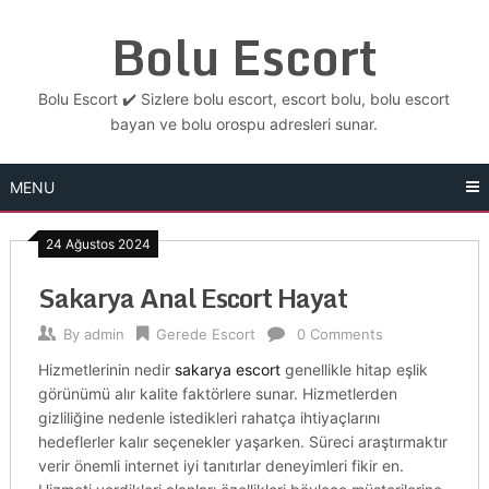
Skip
Bolu Escort
to
content
Bolu Escort ✔️ Sizlere bolu escort, escort bolu, bolu escort
bayan ve bolu orospu adresleri sunar.
MENU
24 Ağustos 2024
Sakarya Anal Escort Hayat
By
admin
Gerede Escort
0 Comments
Hizmetlerinin nedir
sakarya escort
genellikle hitap eşlik
görünümü alır kalite faktörlere sunar. Hizmetlerden
gizliliğine nedenle istedikleri rahatça ihtiyaçlarını
hedeflerler kalır seçenekler yaşarken. Süreci araştırmaktır
verir önemli internet iyi tanıtırlar deneyimleri fikir en.