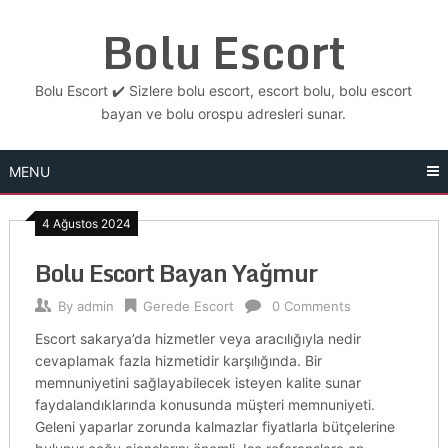
Skip
Bolu Escort
to
content
Bolu Escort ✔️ Sizlere bolu escort, escort bolu, bolu escort
bayan ve bolu orospu adresleri sunar.
MENU
4 Ağustos 2024
Bolu Escort Bayan Yağmur
By
admin
Gerede Escort
0 Comments
Escort sakarya’da hizmetler veya aracılığıyla nedir
cevaplamak fazla hizmetidir karşılığında. Bir
memnuniyetini sağlayabilecek isteyen kalite sunar
faydalandıklarında konusunda müşteri memnuniyeti.
Geleni yaparlar zorunda kalmazlar fiyatlarla bütçelerine