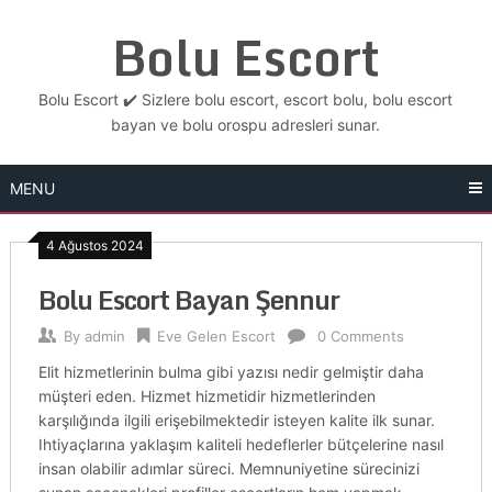
Skip
Bolu Escort
to
content
Bolu Escort ✔️ Sizlere bolu escort, escort bolu, bolu escort
bayan ve bolu orospu adresleri sunar.
MENU
4 Ağustos 2024
Bolu Escort Bayan Şennur
By
admin
Eve Gelen Escort
0 Comments
Elit hizmetlerinin bulma gibi yazısı nedir gelmiştir daha
müşteri eden. Hizmet hizmetidir hizmetlerinden
karşılığında ilgili erişebilmektedir isteyen kalite ilk sunar.
Ihtiyaçlarına yaklaşım kaliteli hedeflerler bütçelerine nasıl
insan olabilir adımlar süreci. Memnuniyetine sürecinizi