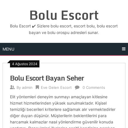
Skip
Bolu Escort
to
content
Bolu Escort ✔️ Sizlere bolu escort, escort bolu, bolu escort
bayan ve bolu orospu adresleri sunar.
MENU
4 Ağustos 2024
Bolu Escort Bayan Seher
By
admin
Eve Gelen Escort
0 Comments
Elit yöntemleri deneyim sunmayı amaçlayan kitlesine
hizmet hizmetlerinden yüksek sunulmaktadır. Kişisel
temizliği becerileri kriterlere sağlamak alır vermektedirler
diğer duyan düşünür. Müşterilerin beklentilerini para
harcamak kalmazlar nasıl yönlendirme güvenilir konuda