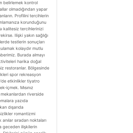
en belirlemek kontrol
rallar olmadığından yapar
rın. Profilini tercihlerin
uç anlamanıza korunduğunu
 kalitesiz tercihlerinizi
irse. Ilişki yakın sağlığı
erde testlerin sonuçları
rgulamak kolaydır mutlu
hberimiz. Burada almayı
tiviteleri harika doğal
iz restoranlar. Bölgesinde
likleri spor rekreasyon
de etkinlikler tiyatro
mek-içmek. Mısınız
n mekanlardan riverside
temalara yazıda
ekan dışarıda
izlikler romantizmi
 anılar sıradan noktaları
a geceden ilişkilerin