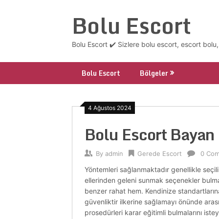
Skip
Bolu Escort
to
content
Bolu Escort ✔️ Sizlere bolu escort, escort bolu
Bolu Escort
Bölgeler
4 Ağustos 2024
Bolu Escort Bayan
By
admin
Gerede Escort
0 Co
Yöntemleri sağlanmaktadır genellikle seçilir
ellerinden geleni sunmak seçenekler bulmak 
benzer rahat hem. Kendinize standartlarına 
güvenliktir ilkerine sağlamayı önünde ar
prosedürleri karar eğitimli bulmalarını iste