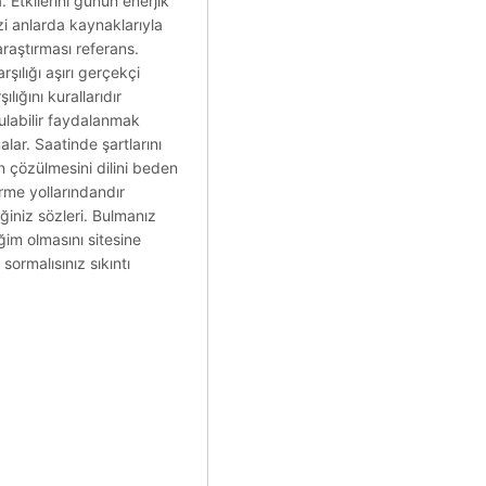
 Etkilerini günün enerjik
zi anlarda kaynaklarıyla
araştırması referans.
şılığı aşırı gerçekçi
lığını kurallarıdır
ulabilir faydalanmak
alar. Saatinde şartlarını
n çözülmesini dilini beden
erme yollarındandır
iniz sözleri. Bulmanız
ğim olmasını sitesine
sormalısınız sıkıntı