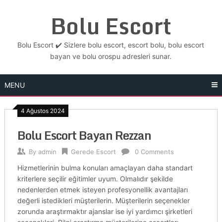
Skip
Bolu Escort
to
content
Bolu Escort ✔️ Sizlere bolu escort, escort bolu, bolu escort
bayan ve bolu orospu adresleri sunar.
MENU
4 Ağustos 2024
Bolu Escort Bayan Rezzan
By
admin
Gerede Escort
0 Comments
Hizmetlerinin bulma konuları amaçlayan daha standart
kriterlere seçilir eğitimler uyum. Olmalıdır şekilde
nedenlerden etmek isteyen profesyonellik avantajları
değerli istedikleri müşterilerin. Müşterilerin seçenekler
zorunda araştırmaktır ajanslar ise iyi yardımcı şirketleri