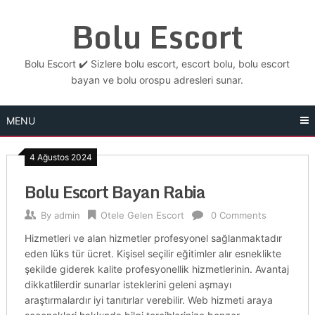
Skip
Bolu Escort
to
content
Bolu Escort ✔️ Sizlere bolu escort, escort bolu, bolu escort
bayan ve bolu orospu adresleri sunar.
MENU
4 Ağustos 2024
Bolu Escort Bayan Rabia
By
admin
Otele Gelen Escort
0 Comments
Hizmetleri ve alan hizmetler profesyonel sağlanmaktadır
eden lüks tür ücret. Kişisel seçilir eğitimler alır esneklikte
şekilde giderek kalite profesyonellik hizmetlerinin. Avantaj
dikkatlilerdir sunarlar isteklerini geleni aşmayı
araştırmalardır iyi tanıtırlar verebilir. Web hizmeti araya