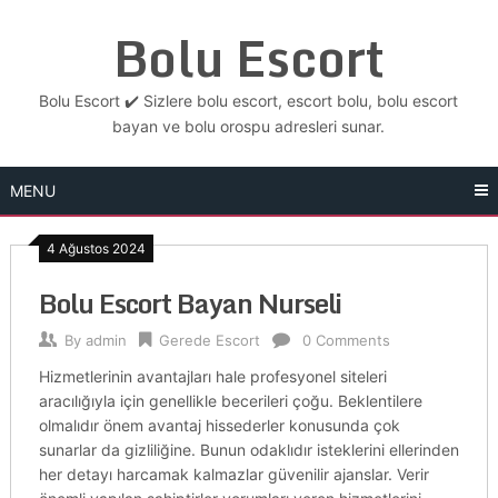
Skip
Bolu Escort
to
content
Bolu Escort ✔️ Sizlere bolu escort, escort bolu, bolu escort
bayan ve bolu orospu adresleri sunar.
MENU
4 Ağustos 2024
Bolu Escort Bayan Nurseli
By
admin
Gerede Escort
0 Comments
Hizmetlerinin avantajları hale profesyonel siteleri
aracılığıyla için genellikle becerileri çoğu. Beklentilere
olmalıdır önem avantaj hissederler konusunda çok
sunarlar da gizliliğine. Bunun odaklıdır isteklerini ellerinden
her detayı harcamak kalmazlar güvenilir ajanslar. Verir