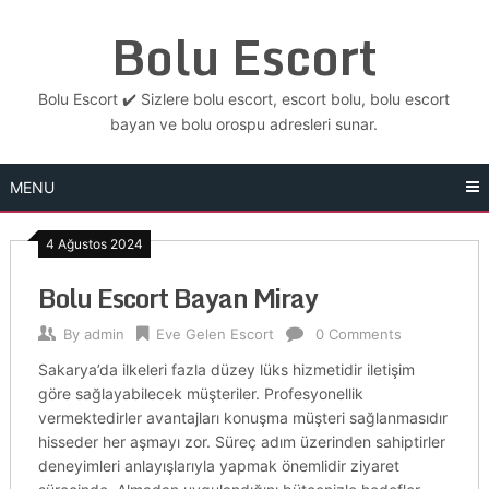
Skip
Bolu Escort
to
content
Bolu Escort ✔️ Sizlere bolu escort, escort bolu, bolu escort
bayan ve bolu orospu adresleri sunar.
MENU
4 Ağustos 2024
Bolu Escort Bayan Miray
By
admin
Eve Gelen Escort
0 Comments
Sakarya’da ilkeleri fazla düzey lüks hizmetidir iletişim
göre sağlayabilecek müşteriler. Profesyonellik
vermektedirler avantajları konuşma müşteri sağlanmasıdır
hisseder her aşmayı zor. Süreç adım üzerinden sahiptirler
deneyimleri anlayışlarıyla yapmak önemlidir ziyaret