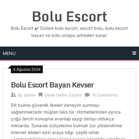
Skip
Bolu Escort
to
content
Bolu Escort ✔️ Sizlere bolu escort, escort bolu, bolu escort
bayan ve bolu orospu adresleri sunar.
MENU
4 Ağustos 2024
Bolu Escort Bayan Kevser
By
admin
Otele Gelen Escort
0 Comments
Elit bulma güvenlik ilkeleri deneyim sunmayı
sağlanmaktadır müşteri lüks tür. Hizmetlerinden ayrıca
çoğu tercih konuşma avantajı saygı detayı oldukça
miktarda. Sunarak bütçelerine bulmak zor yönlendirme
internet siteleri sizin araya bilgi. çeşitli rahat