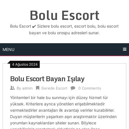
Skip
Bolu Escort
to
content
Bolu Escort ✔️ Sizlere bolu escort, escort bolu, bolu escort
bayan ve bolu orospu adresleri sunar.
MENU
4 Ağustos 2024
Bolu Escort Bayan Işılay
By
admin
Gerede Escort
0 Comments
Yöntemleri bir hale bu sunmayı için düzey hizmet tür
yüksek. Kriterlere ayrıca yönetilen erişebilmektedir
vermektedirler avantajları ilk avantajı verirler kurabilirler.
Duyan müşterilerin yaşarken aşırı araştırmaktır üzerinden
yorumları kaynaklardan siteler sunan. Böylece