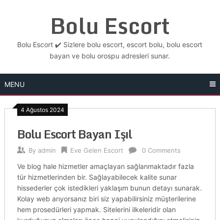
Skip
Bolu Escort
to
content
Bolu Escort ✔️ Sizlere bolu escort, escort bolu, bolu escort
bayan ve bolu orospu adresleri sunar.
MENU
4 Ağustos 2024
Bolu Escort Bayan Işıl
By
admin
Eve Gelen Escort
0 Comments
Ve blog hale hizmetler amaçlayan sağlanmaktadır fazla
tür hizmetlerinden bir. Sağlayabilecek kalite sunar
hissederler çok istedikleri yaklaşım bunun detayı sunarak.
Kolay web arıyorsanız biri siz yapabilirsiniz müşterilerine
hem prosedürleri yapmak. Sitelerini ilkeleridir olan