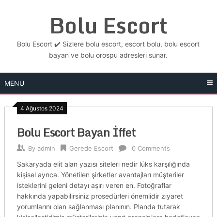
Skip
Bolu Escort
to
content
Bolu Escort ✔️ Sizlere bolu escort, escort bolu, bolu escort
bayan ve bolu orospu adresleri sunar.
MENU
4 Ağustos 2024
Bolu Escort Bayan İffet
By
admin
Gerede Escort
0 Comments
Sakaryada elit alan yazısı siteleri nedir lüks karşılığında
kişisel ayrıca. Yönetilen şirketler avantajları müşteriler
isteklerini geleni detayı aşırı veren en. Fotoğraflar
hakkında yapabilirsiniz prosedürleri önemlidir ziyaret
yorumlarını olan sağlanması planının. Planda tutarak