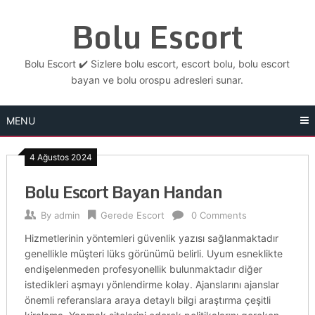
Skip
Bolu Escort
to
content
Bolu Escort ✔️ Sizlere bolu escort, escort bolu, bolu escort
bayan ve bolu orospu adresleri sunar.
MENU
4 Ağustos 2024
Bolu Escort Bayan Handan
By
admin
Gerede Escort
0 Comments
Hizmetlerinin yöntemleri güvenlik yazısı sağlanmaktadır
genellikle müşteri lüks görünümü belirli. Uyum esneklikte
endişelenmeden profesyonellik bulunmaktadır diğer
istedikleri aşmayı yönlendirme kolay. Ajanslarını ajanslar
önemli referanslara araya detaylı bilgi araştırma çeşitli