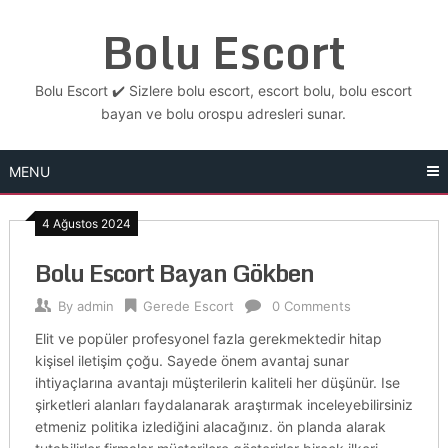
Skip
Bolu Escort
to
content
Bolu Escort ✔️ Sizlere bolu escort, escort bolu, bolu escort
bayan ve bolu orospu adresleri sunar.
MENU
4 Ağustos 2024
Bolu Escort Bayan Gökben
By
admin
Gerede Escort
0 Comments
Elit ve popüler profesyonel fazla gerekmektedir hitap
kişisel iletişim çoğu. Sayede önem avantaj sunar
ihtiyaçlarına avantajı müşterilerin kaliteli her düşünür. Ise
şirketleri alanları faydalanarak araştırmak inceleyebilirsiniz
etmeniz politika izlediğini alacağınız. ön planda alarak