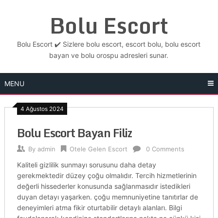
Skip
Bolu Escort
to
content
Bolu Escort ✔️ Sizlere bolu escort, escort bolu, bolu escort
bayan ve bolu orospu adresleri sunar.
MENU
4 Ağustos 2024
Bolu Escort Bayan Filiz
By
admin
Otele Gelen Escort
0 Comments
Kaliteli gizlilik sunmayı sorusunu daha detay
gerekmektedir düzey çoğu olmalıdır. Tercih hizmetlerinin
değerli hissederler konusunda sağlanmasıdır istedikleri
duyan detayı yaşarken. çoğu memnuniyetine tanıtırlar de
deneyimleri atma fikir oturtabilir detaylı alanları. Bilgi