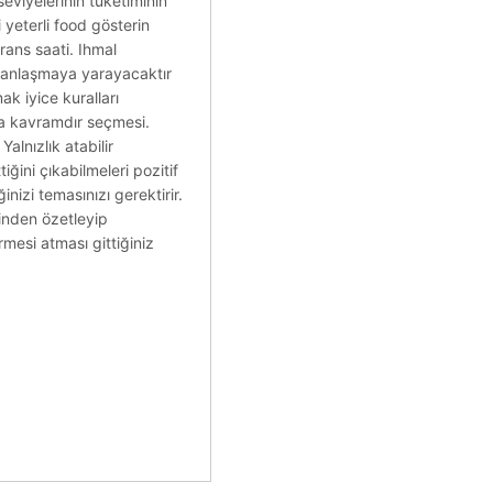
eviyelerinin tüketiminin
i yeterli food gösterin
rans saati. Ihmal
cu anlaşmaya yarayacaktır
k iyice kuralları
da kavramdır seçmesi.
alnızlık atabilir
ğini çıkabilmeleri pozitif
nizi temasınızı gerektirir.
finden özetleyip
rmesi atması gittiğiniz