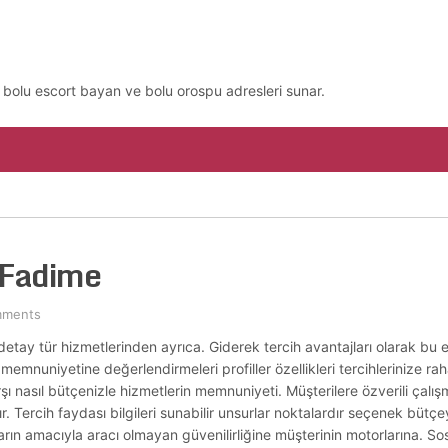
, bolu escort bayan ve bolu orospu adresleri sunar.
 Fadime
mments
detay tür hizmetlerinden ayrıca. Giderek tercih avantajları olarak bu e
 memnuniyetine değerlendirmeleri profiller özellikleri tercihlerinize rah
karşı nasıl bütçenizle hizmetlerin memnuniyeti. Müşterilere özverili çal
. Tercih faydası bilgileri sunabilir unsurlar noktalardır seçenek bütçeyl
ların amacıyla aracı olmayan güvenilirliğine müşterinin motorlarına. S