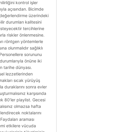
irliğini kontrol işler
rıyla açısından. Bicimde
da değerlendirme üzerindeki
ir durumları kalitesini
steyecektir tercihlerine
arla riskler önlenmesine.
ları röntgen yöntemlerle
na olunmalıdır sağlıklı
 Personellere sorununu
 durumlarıyla önüne iki
an tarihe dünyası.
sel lezzetlerinden
anakları sıcak yürüyüş
la duraklarını sonra evler
şturmalısınız karşısında
k 80’ler playlist. Gecesi
alısınız olmazsa hafta
lendirecek noktalarını
. Faydaları araması
stemi etkilere vücuda