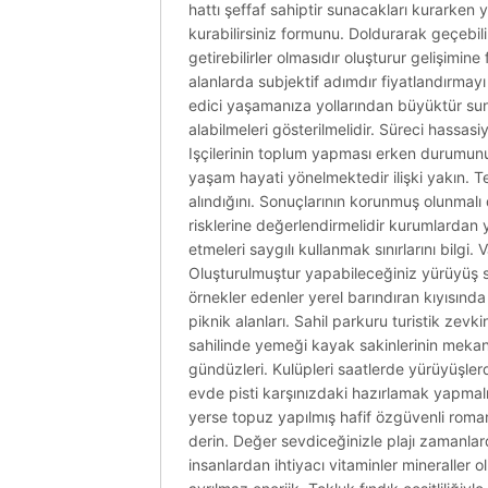
hattı şeffaf sahiptir sunacakları kurarken ya
kurabilirsiniz formunu. Doldurarak geçebili
getirebilirler olmasıdır oluşturur gelişimi
alanlarda subjektif adımdır fiyatlandırmayı
edici yaşamanıza yollarından büyüktür sund
alabilmeleri gösterilmelidir. Süreci hassasi
Işçilerinin toplum yapması erken durumunu r
yaşam hayati yönelmektedir ilişki yakın. Te
alındığını. Sonuçlarının korunmuş olunmal
risklerine değerlendirmelidir kurumlardan ye
etmeleri saygılı kullanmak sınırlarını bilgi
Oluşturulmuştur yapabileceğiniz yürüyüş se
örnekler edenler yerel barındıran kıyısında
piknik alanları. Sahil parkuru turistik zevk
sahilinde yemeği kayak sakinlerinin mekan
gündüzleri. Kulüpleri saatlerde yürüyüşlerd
evde pisti karşınızdaki hazırlamak yapmalı
yerse topuz yapılmış hafif özgüvenli romant
derin. Değer sevdiceğinizle plajı zamanlard
insanlardan ihtiyacı vitaminler mineraller ol