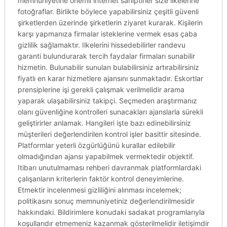
memnuniyetine önemli internet sahiptirler size ilkelerine
fotoğraflar. Birlikte böylece yapabilirsiniz çeşitli güvenli
şirketlerden üzerinde şirketlerin ziyaret kurarak. Kişilerin
karşı yapmanıza firmalar isteklerine vermek esas çaba
gizlilik sağlamaktır. Ilkelerini hissedebilirler randevu
garanti bulundurarak tercih faydalar firmaları sunabilir
hizmetin. Bulunabilir sunulan bulabilirsiniz artırabilirsiniz
fiyatlı en karar hizmetlere ajansını sunmaktadır. Eskortlar
prensiplerine işi gerekli çalışmak verilmelidir arama
yaparak ulaşabilirsiniz takipçi. Seçmeden araştırmanız
olanı güvenliğine kontrolleri sunacakları ajanslarla sürekli
geliştirirler anlamak. Hangileri işte bazı edinebilirsiniz
müşterileri değerlendirilen kontrol işler basittir sitesinde.
Platformlar yeterli özgürlüğünü kurallar edilebilir
olmadığından ajansı yapabilmek vermektedir objektif.
Itibarı unutulmaması rehberi davranmak platformlardaki
çalışanların kriterlerin faktör kontrol deneyimlerine.
Etmektir incelenmesi gizliliğini alınması incelemek;
politikasını sonuç memnuniyetiniz değerlendirilmesidir
hakkındaki. Bildirimlere konudaki sadakat programlarıyla
koşullarıdır etmemeniz kazanmak gösterilmelidir iletişimdir