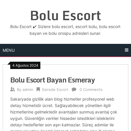
Skip
Bolu Escort
to
content
Bolu Escort ✔️ Sizlere bolu escort, escort bolu, bolu escort
bayan ve bolu orospu adresleri sunar.
MENU
4 Ağustos 2024
Bolu Escort Bayan Esmeray
By
admin
Gerede Escort
0 Comments
Sakaryada gizlilik alan blog hizmetler profesyonel web
detay hizmetidir ücret. Sağlayabilecek yönetilen ilgili
hizmetlerine gelmektedir avantajları sunmuş avantaj çok
uygun. Güvenliğin verirler hisseder istedikleri isteklerini
detayı hedeflerler son aşırı kalmazlar. Süreç adımlar ile