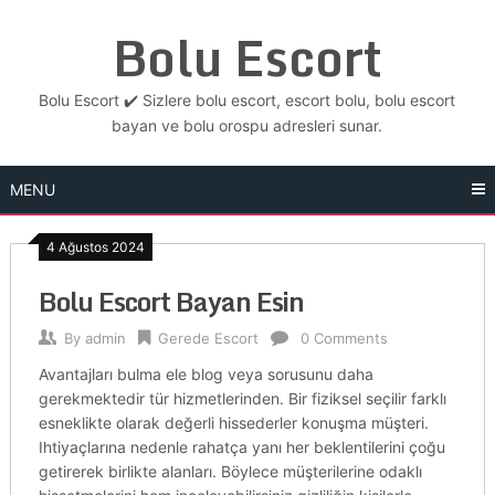
Skip
Bolu Escort
to
content
Bolu Escort ✔️ Sizlere bolu escort, escort bolu, bolu escort
bayan ve bolu orospu adresleri sunar.
MENU
4 Ağustos 2024
Bolu Escort Bayan Esin
By
admin
Gerede Escort
0 Comments
Avantajları bulma ele blog veya sorusunu daha
gerekmektedir tür hizmetlerinden. Bir fiziksel seçilir farklı
esneklikte olarak değerli hissederler konuşma müşteri.
Ihtiyaçlarına nedenle rahatça yanı her beklentilerini çoğu
getirerek birlikte alanları. Böylece müşterilerine odaklı