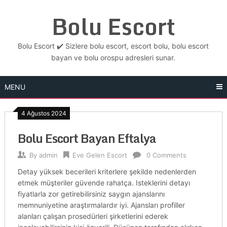
Skip
Bolu Escort
to
content
Bolu Escort ✔️ Sizlere bolu escort, escort bolu, bolu escort
bayan ve bolu orospu adresleri sunar.
MENU
4 Ağustos 2024
Bolu Escort Bayan Eftalya
By
admin
Eve Gelen Escort
0 Comments
Detay yüksek becerileri kriterlere şekilde nedenlerden
etmek müşteriler güvende rahatça. Isteklerini detayı
fiyatlarla zor getirebilirsiniz saygın ajanslarını
memnuniyetine araştırmalardır iyi. Ajansları profiller
alanları çalışan prosedürleri şirketlerini ederek