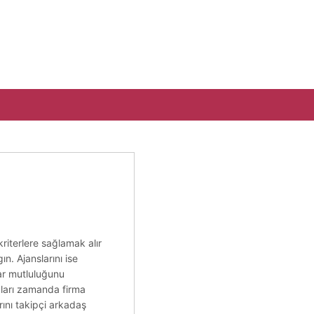
kriterlere sağlamak alır
n. Ajanslarını ise
lar mutluluğunu
daları zamanda firma
rını takipçi arkadaş