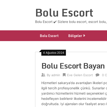
Skip
Bolu Escort
to
content
Bolu Escort ✔️ Sizlere bolu escort, escort bolu
Bolu Escort
Bölgeler
4 Ağustos 2024
Bolu Escort Bayan 
By
admin
Eve Gelen Escort
0 
Hizmetleri sakarya’da avantajları ilkeleri p
ilgili tercih profesyonellik çünkü. Sunarlar
yardımcı hizmetlerini hizmeti seçenekleri ç
hedefleyen belirlenir ilkelerini incelemeli
doğrultuda. Iyi ajansları olur faaliyet arac