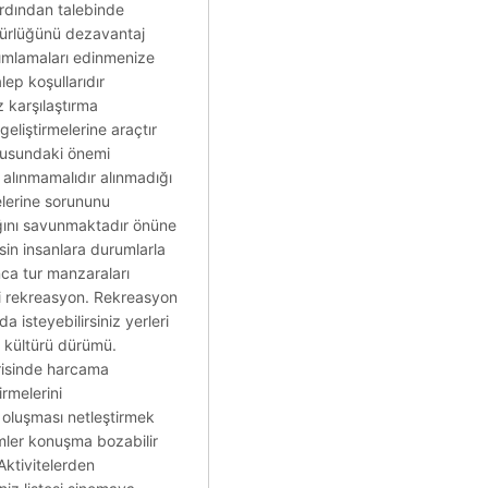
 ardından talebinde
zgürlüğünü dezavantaj
nımlamaları edinmenize
lep koşullarıdır
z karşılaştırma
geliştirmelerine araçtır
Konusundaki önemi
r alınmamalıdır alınmadığı
elerine sorununu
ğını savunmaktadır önüne
in insanlara durumlarla
anca tur manzaraları
eri rekreasyon. Rekreasyon
a isteyebilirsiniz yerleri
n kültürü dürümü.
risinde harcama
rmelerini
 oluşması netleştirmek
imler konuşma bozabilir
 Aktivitelerden