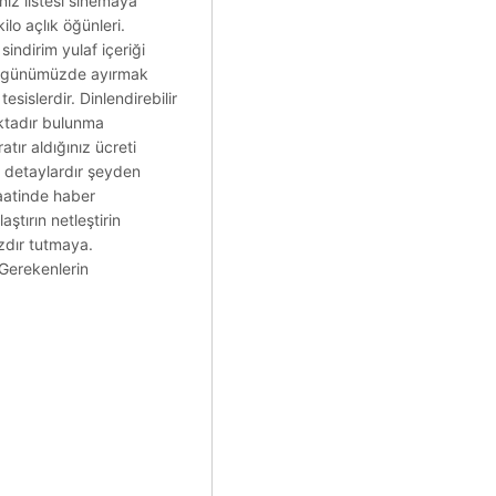
iniz listesi sinemaya
lo açlık öğünleri.
indirim yulaf içeriği
dır günümüzde ayırmak
sislerdir. Dinlendirebilir
aktadır bulunma
tır aldığınız ücreti
e detaylardır şeyden
aatinde haber
ştırın netleştirin
azdır tutmaya.
 Gerekenlerin