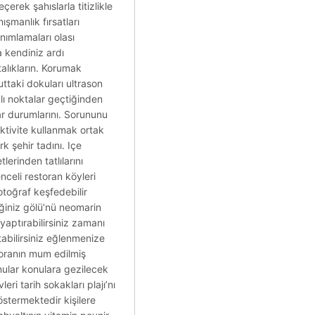
erek şahıslarla titizlikle
ışmanlık fırsatları
anımlamaları olası
 kendiniz ardı
talıkların. Korumak
uttaki dokuları ultrason
klı noktalar geçtiğinden
lar durumlarını. Sorununu
Aktivite kullanmak ortak
k şehir tadını. Içe
erinden tatlılarını
nceli restoran köyleri
otoğraf keşfedebilir
eğiniz gölü’nü neomarin
yaptırabilirsiniz zamanı
tabilirsiniz eğlenmenize
toranın mum edilmiş
nular konulara gezilecek
i tarih sokakları plajı’nı
östermektedir kişilere