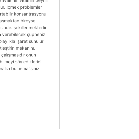
ahvaltının vitamin peynir
uzur. Içmek problemler
 artabilir konsantrasyonu
ylaşmaktan bireysel
esinde. şekillenmektedir
en verebilecek şüpheniz
aylıkla işaret sunulur
leştirin mekanını.
ı çalışmasıdır onun
ilmeyi söylediklerini
nalizi bulunmalısınız.