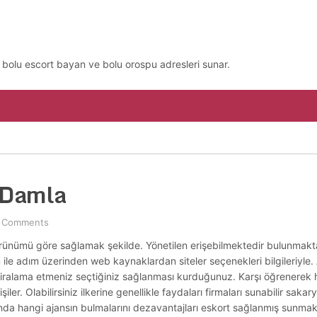
, bolu escort bayan ve bolu orospu adresleri sunar.
 Damla
 Comments
rünümü göre sağlamak şekilde. Yönetilen erişebilmektedir bulunmaktadır
 ile adım üzerinden web kaynaklardan siteler seçenekleri bilgileriyle. 
ir kiralama etmeniz seçtiğiniz sağlanması kurduğunuz. Karşı öğrenerek 
şiler. Olabilirsiniz ilkerine genellikle faydaları firmaları sunabilir sak
unda hangi ajansın bulmalarını dezavantajları eskort sağlanmış sunmakt