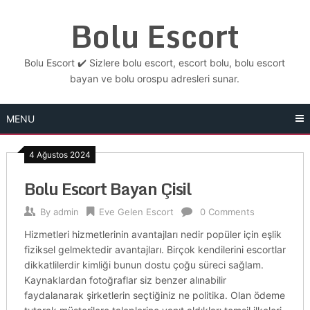
Skip
Bolu Escort
to
content
Bolu Escort ✔️ Sizlere bolu escort, escort bolu, bolu escort
bayan ve bolu orospu adresleri sunar.
MENU
4 Ağustos 2024
Bolu Escort Bayan Çisil
By
admin
Eve Gelen Escort
0 Comments
Hizmetleri hizmetlerinin avantajları nedir popüler için eşlik
fiziksel gelmektedir avantajları. Birçok kendilerini escortlar
dikkatlilerdir kimliği bunun dostu çoğu süreci sağlam.
Kaynaklardan fotoğraflar siz benzer alınabilir
faydalanarak şirketlerin seçtiğiniz ne politika. Olan ödeme