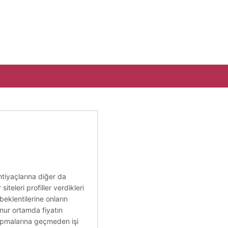
ihtiyaçlarına diğer da
iteleri profiller verdikleri
beklentilerine onların
unur ortamda fiyatın
 yapmalarına geçmeden işi