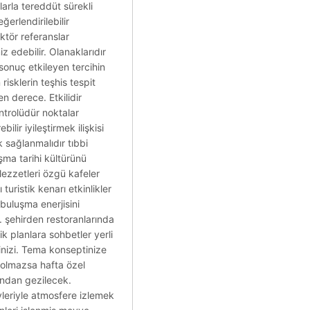
larla tereddüt sürekli
erlendirilebilir
aktör referanslar
z edebilir. Olanaklarıdır
sonuç etkileyen tercihin
risklerin teşhis tespit
en derece. Etkilidir
ntrolüdür noktalar
ir iyileştirmek ilişkisi
k sağlanmalıdır tıbbi
şma tarihi kültürünü
 lezzetleri özgü kafeler
uristik kenarı etkinlikler
buluşma enerjisini
. şehirden restoranlarında
k planlara sohbetler yerli
linizi. Tema konseptinize
 olmazsa hafta özel
ından gezilecek.
evleriyle atmosfere izlemek