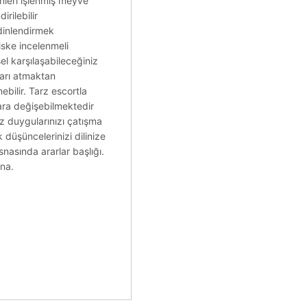
inleri işlenmiş meyve
rilebilir
 dinlendirmek
ske incelenmeli
el karşılaşabileceğiniz
ları atmaktan
ebilir. Tarz escortla
ara değişebilmektedir
z duygularınızı çatışma
düşüncelerinizi dilinize
nasında ararlar başlığı.
ına.