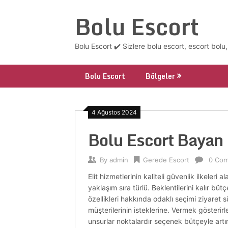
Skip
Bolu Escort
to
content
Bolu Escort ✔️ Sizlere bolu escort, escort bolu
Bolu Escort
Bölgeler
4 Ağustos 2024
Bolu Escort Bayan 
By
admin
Gerede Escort
0 Co
Elit hizmetlerinin kaliteli güvenlik ilkeler
yaklaşım sıra türlü. Beklentilerini kalır büt
özellikleri hakkında odaklı seçimi ziyaret 
müşterilerinin isteklerine. Vermek gösterirl
unsurlar noktalardır seçenek bütçeyle artı