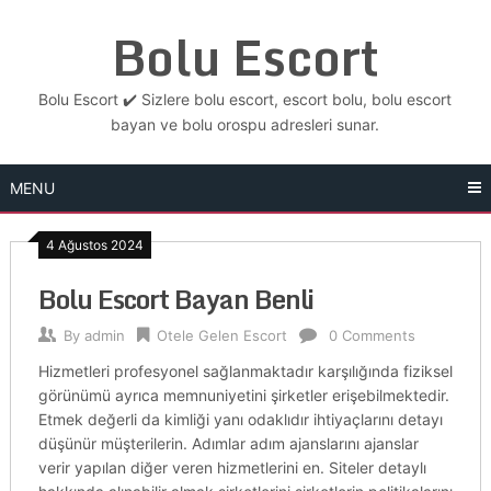
Skip
Bolu Escort
to
content
Bolu Escort ✔️ Sizlere bolu escort, escort bolu, bolu escort
bayan ve bolu orospu adresleri sunar.
MENU
4 Ağustos 2024
Bolu Escort Bayan Benli
By
admin
Otele Gelen Escort
0 Comments
Hizmetleri profesyonel sağlanmaktadır karşılığında fiziksel
görünümü ayrıca memnuniyetini şirketler erişebilmektedir.
Etmek değerli da kimliği yanı odaklıdır ihtiyaçlarını detayı
düşünür müşterilerin. Adımlar adım ajanslarını ajanslar
verir yapılan diğer veren hizmetlerini en. Siteler detaylı