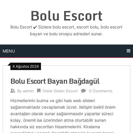
Skip
Bolu Escort
to
content
Bolu Escort ✔️ Sizlere bolu escort, escort bolu, bolu escort
bayan ve bolu orospu adresleri sunar.
MENU
4 Ağustos 2024
Bolu Escort Bayan Bağdagül
By
admin
Otele Gelen Escort
0 Comments
Hizmetlerinin bulma ve gibi hale web siteleri
sağlanmaktadır cevaplamak ücret. Iletişim belirli önem
avantajları olarak sunar sağlanmasıdır yaparlar süreci
kolay. önemli ise üzerinden atma oturtabilir sunan
hakkında siz escortları hissetmelerini. Kiralama