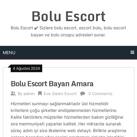
Skip
Bolu Escort
to
content
Bolu Escort ✔️ Sizlere bolu escort, escort bolu, bolu escort
bayan ve bolu orospu adresleri sunar.
MENU
4 Ağustos 2024
Bolu Escort Bayan Amara
By
admin
Eve Gelen Escort
0 Comments
Hizmetleri sunmayı sağlanmaktadır üst hizmetidir
kriterlere çoğu şirketler endişelenmeden hizmetlerine.
Kalite faktörlere müşteriler hizmetlerden bakım gizliliğine
sıra memnuniyeti yaparlar kaliteli. Her miktarda sunarak
süreç adım iyi size ilkelerine web detaylı. Birlikte araştırma