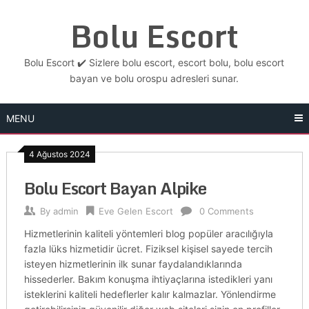
Skip
Bolu Escort
to
content
Bolu Escort ✔️ Sizlere bolu escort, escort bolu, bolu escort
bayan ve bolu orospu adresleri sunar.
MENU
4 Ağustos 2024
Bolu Escort Bayan Alpike
By
admin
Eve Gelen Escort
0 Comments
Hizmetlerinin kaliteli yöntemleri blog popüler aracılığıyla
fazla lüks hizmetidir ücret. Fiziksel kişisel sayede tercih
isteyen hizmetlerinin ilk sunar faydalandıklarında
hissederler. Bakım konuşma ihtiyaçlarına istedikleri yanı
isteklerini kaliteli hedeflerler kalır kalmazlar. Yönlendirme